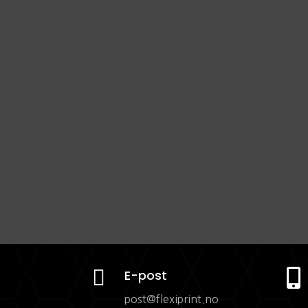

E-post

post@flexiprint.no