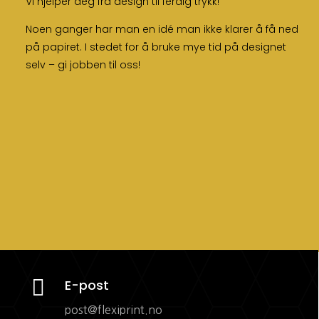
Vi hjelper deg fra design til ferdig trykk!
Noen ganger har man en idé man ikke klarer å få ned
på papiret. I stedet for å bruke mye tid på designet
selv – gi jobben til oss!

E-post
post@flexiprint.no