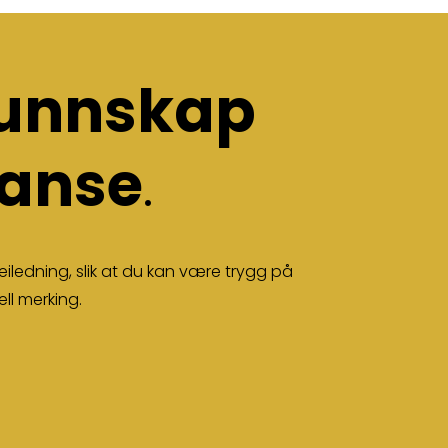
unnskap
anse
.
iledning, slik at du kan være trygg på
ell merking.