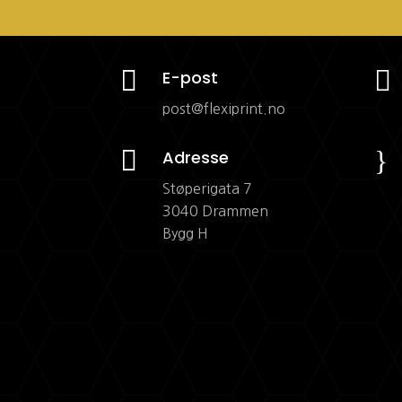


E-post
post@flexiprint.no

}
Adresse
Støperigata 7
3040 Drammen
Bygg H